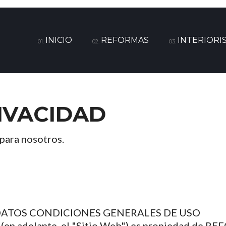
INICIO
REFORMAS
INTERIORI
01.
02.
03.
RIVACIDAD
 para nosotros.
DATOS CONDICIONES GENERALES DE USO
m (en adelante, el "Sitio Web") es propiedad 