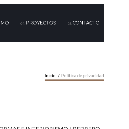
SMO
PROYECTOS
CONTACTO
04.
05.
Inicio
/
Política de privacidad
de REFORMAS E INTERIORISMO J PEDRERO