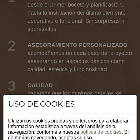
desde el primer boceto y planificación,
hasta la instalación del último elemento
decorativo o funcional. Sin sorpresas ni
sobresaltos.
2
ASESORAMIENTO PERSONALIZADO
acompañamos en cada paso del proyecto
asesorando en aspectos básicos como
calidad, estética y funcionalidad.
3
CALIDAD
hacemos que los mínimos detalles se
conviertan en procesos calculados para
USO DE COOKIES
convertir nuestros proyectos en una
realidad palpable y duradera.
Utilizamos cookies propias y de terceros para elaborar
información estadística a través del análisis de tu
4
navegación, conforme a nuestra
política de cookies
. Si
EXPERIENCIA
continúas navegando, aceptas su uso.