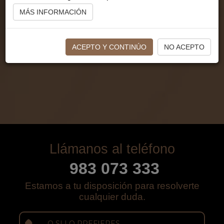
en gestión, planificación y diseño de
MÁS INFORMACIÓN
proyectos de ámbito local y nacional. El
gusto por la decoración y la arquitectura y
la pasión por nuestro trabajo son reflejo
ACEPTO Y CONTINÚO
NO ACEPTO
de cada proyecto.
Llámanos al teléfono
983 073 333
Estamos a tu disposición para resolverte
cualquier duda.
O SI LO PREFIERES,